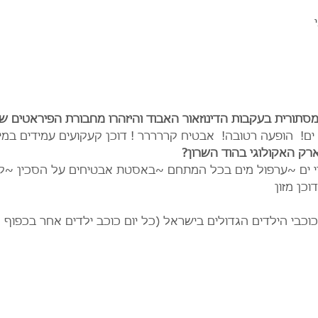
מסתורית בעקבות הדינוזאור האבוד והיזהרו מחבורת הפיראטים ש
 ים!  הופעה רטובה!  אבטיח קררררר ! דוכן קעקועים עמידים במי
רק האקולוגי בהוד השרון?
די ים ~ערפול מים בכל המתחם ~באסטת אבטיחים על הסכין ~ק
וכן מזון
 כוכבי הילדים הגדולים בישראל (כל יום כוכב ילדים אחר בכפוף 