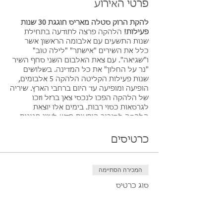
פרטי האירוע
להקת הרוק סטלה מאריס חוגגת 30 שנות
פעילות!
הלהקה פרצה לתודעה בתחילת
שנות התשעים עם אלבומה הראשון אשר
כלל את השירים "אישתר" "לילה טוב"
ו"שגיאה". עם צאת האלבום השני סחף השיר
"נר על החלון" את כל המדינה. בשלושים
שנות פעילות הקליטה הלהקה 5 אלבומים,
הופיעה ומופיעה עד היום ברחבי הארץ. שיריה
של הלהקה הפכו לנכסי צאן ברזל וזכו
לגרסאות כסוי רבות. בימים אלו יוצאת
הלהקה לסיבוב הופעות חדש לציון חגיגות
שלושים שנות פעילות ותבצע את מיטב
להיטיה לצד שירים חדשים אשר ייצאו חלקם
כרטיסים
ממש בקרוב ועוד בחודשים הקרובים. "נר על
החלון" "לילה טוב" "שגיאה" "בואי כבר
הביתה" "אישתר" "זה לא מאוחר" "את" ועוד
המכירה הסתיימה
ועוד.
גיטרה : ניק מילר ,שירה : רמי שלמון ,
סוג כרטיס
קלידים : פימה שוסטר , תופים : איתן
כרטיס יחיד
כודרג'י , בס : אלון בן ארצי
מחיר
- ההופעה במתחם פארק פתוח תחת כיפת