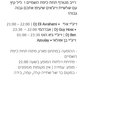
 רייב מטורף תחת כיפת השמיים !  ליל קיץ 
עם שלשיית דיג׳אים שיעיפו אתכם גבוה 
גבוה! 
Dj Eli Avrahami • דיג'יי אלי  
21:00 – 22:00 | 
Dj Guy Hoss • 
22:00 –  23:30 | 
אברהמי 
Dj Ben 
23:30 – 01:00 | 
דיג'יי גיא הוס 
Azoulay • דיג'יי בן אזולאי 
- ההופעה במתחם פארק פתוח תחת כיפת 
השמיים
- פתיחת דלתות המופע בשעה 21:00
- מופע  עמידה | אין מקומות מסומנים
- במקום בר של שתייה קלה, קפה, בירה 
מהחבית, יין, אלכוהול, גלידות, ארטיקים, 
ומזנון המגיש נאצ׳וס, פופקורן, ונקניקיות
עוד פרטים>