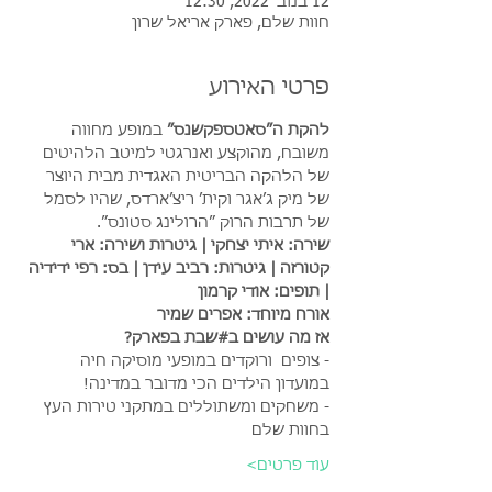
12 בנוב׳ 2022, 12:30
חוות שלם, פארק אריאל שרון
פרטי האירוע
להקת ה״סאטספקשנס״ 
במופע מחווה 
משובח, מהוקצע ואנרגטי למיטב הלהיטים 
של הלהקה הבריטית האגדית מבית היוצר 
של מיק ג׳אגר וקית׳ ריצ׳ארדס, שהיו לסמל 
של תרבות הרוק ״הרולינג סטונס״. 
שירה: איתי יצחקי | גיטרות ושירה: ארי 
קטורזה | גיטרות: רביב עידן | בס: רפי ידידיה 
| תופים: אודי קרמון 
אורח מיוחד: אפרים שמיר
אז מה עושים ב#שבת בפארק?
- צופים  ורוקדים במופעי מוסיקה חיה 
במועדון הילדים הכי מדובר במדינה!
- משחקים ומשתוללים במתקני טירות העץ 
בחוות שלם
עוד פרטים>