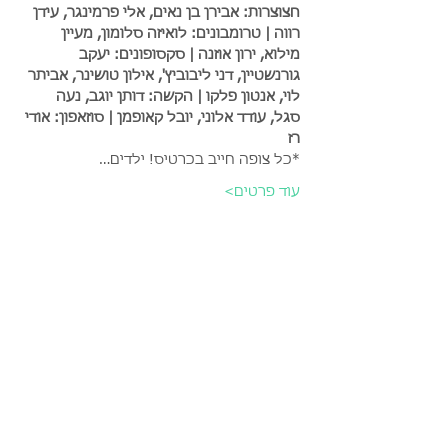
חצוצרות: אבירן בן נאים, אלי פרמינגר, עידן 
רווה | טרומבונים: לואיזה סלומון, מעיין 
מילוא, ירון אוזנה | סקסופונים: יעקב 
גורנשטיין, דני ליבוביץ', אילון טושינר, אביתר 
לוי, אנטון פלקו | הקשה: דותן יוגב, נעה 
סגל, עודד אלוני, יובל קאופמן | סוזאפון: אודי 
רז 
*כל צופה חייב בכרטיס! ילדים…
עוד פרטים>
כרטיסים
המכירה הסתיימה
סוג כרטיס
תנינים על הראש
מחיר