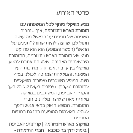
פרטי האירוע
מסע מוזיקלי סוחף לכל המשפחה עם 
תזמורת מארש דונדורמה
, איך סוחבים 
משפחה של תנינים על הראש? מה עושה 
חתול לבן שרוצה להיות שחור? ״תנינים על 
הראש״ (הספר והמופע) הוא הוא פרויקט 
חדש של תזמורת מארש דונדורמה, התזמורת 
הירושלמית האהובה, שלוקחת אתכם למסע 
מוזיקלי בין ערבות אפריקה, מדרכות העיר 
הסואנות והמקלחת שמחכה לכולנו בסוף 
היום. במופע משולבים סיפורים מוזיקליים 
לתזמורת ולקריין: סיפורים בקולו של השחקן 
והקריין יואב יפת, המשולבים במוזיקה 
מקורית מאת שלושה מלחינים חברי 
התזמורת. המופע הושק במאי 2019 והפך 
ללהיט באולמות המופעים כמו גם בחנויות 
הספרים.
מוזיקה: מארש דונדורמה | קריינות: יואב יפת 
| בימוי: ירדן בר כוכבא | חברי התזמורת - 