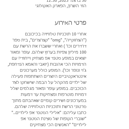
30 בדצמ׳ 2023, 12:30
הוד השרון, הפארק האקולוגי
פרטי האירוע
אחרי 10 תוכניות טלוויזיה בכיכובם 
("הצחוקייה", "omg" "קצרצרים", בית ספר 
דרדרים וכו׳ ) ואחרי ששברו את הרשת עם 
100 מיליון צפיות בערוץ שלהם. עופר ומאור 
יוצאים במופע סטנד אפ מצחיק וייחודי! עם 
הדמויות הכי אהובות (יואבי והאמא הנדחפת, 
ג'וי ונופר וכו'). המופע כולל מערכונים 
אינטראקטיביים היוצרים השתתפות פעילה 
של ילדים מהקהל על הבמה שישחקו לצד 
הכוכבים. במופע עופר ומאור מגלמים שלל 
דמויות מוטרפות ומצחיקות עד דמעות 
במערכונים ושירים קומיים שאהבתם מתוך 
סרטוני הרשת ותוכניות הטלוויזיה שלהם.
כתבו עליהם: "אלילי הסטנד אפ לילדים.." 
"שוברי הקופות של סצינת הסטנד אפ 
לילדים" 
"האנשים הכי מצחיקים 