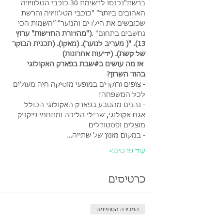
ברשת
"נכנסו לרשימת 30 כוכבי הטלוויזיה 
האהובים ביותר" 
"כוכבי הטלוויזיה והרשת 
שכובשים את הילדים והנוער" 
״השמות הכי 
נחשבים בתחום" 
.
("מהדורת החדשות" ערוץ 
13). 
"( מעריב לנוער). 
(מאקו). 
(תכנית הבוקר 
של קשת). 
(ידיעות אחרונות)
אז מה עושים ב#שבת בפארק האקולוגי 
בהוד השרון?
- צופים ורוקדים במופעי מוסיקה חיה מעולים 
לכל המשפחה!
- נהנים מהטבע בפארק האקולוגי הכולל 
אגם אקולוגי, שבילי הליכה ומתחמי פיקניק 
מוצלים ופסטורלים
- במקום מזנון של שתייה…
עוד פרטים>
כרטיסים
המכירה הסתיימה