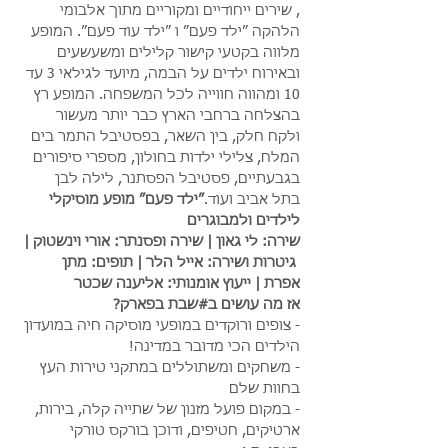
, שירים ייחודיים ומקוריים מתוך אלבומי 
הלהקה ״ילד פעם״ ו ״ילד עוד פעם״. המופע 
מלווה בקטעי קישור קלילים ומשעשעים 
ובאירוח ילדים על הבמה, מיועד לגילאי 3 עד 
10 ומהווה חווייה לכל המשפחה. המופע רץ 
בהצלחה ברחבי הארץ כבר יותר מעשור 
ולקח חלק, בין השאר, בפסטיבל התמר בים 
המלח, צלילי ילדות בחולון, מספרי סיפורים 
בגבעתיים, פסטיבל הפסתנר, לילה לבן 
בתל אביב ועוד.
״ילד פעם״ מופע מוסיקלי 
לילדים ולמבוגרים
שירה: לי גאון | שירה ופסנתר: אורי וינשטוק | 
 גיטרות ושירה: אייל הלר | תופים: מתן 
אפרת | ייעוץ אומנותי: אליענה שכטר
אז מה עושים ב#שבת בפארק?
- צופים ורוקדים במופעי מוסיקה חיה במועדון 
הילדים הכי מדובר במדינה!
- משחקים ומשתוללים במתקני טירות העץ 
בחוות שלם
- במקום פועל מזנון של שתייה קלה, בירות, 
ארטיקים, חטיפים, ודוכן בורקס טורקי 