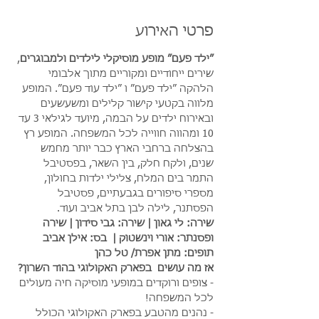
פרטי האירוע
״ילד פעם״ מופע מוסיקלי לילדים ולמבוגרים
, 
שירים ייחודיים ומקוריים מתוך אלבומי 
הלהקה ״ילד פעם״ ו ״ילד עוד פעם״. המופע 
מלווה בקטעי קישור קלילים ומשעשעים 
ובאירוח ילדים על הבמה, מיועד לגילאי 3 עד 
10 ומהווה חווייה לכל המשפחה. המופע רץ 
בהצלחה ברחבי הארץ כבר יותר מחמש 
שנים, ולקח חלק, בין השאר, בפסטיבל 
התמר בים המלח, צלילי ילדות בחולון, 
מספרי סיפורים בגבעתיים, פסטיבל 
הפסתנר, לילה לבן בתל אביב ועוד.
שירה: לי גאון | שירה: גבי סידון | שירה 
ופסנתר: אורי וינשטוק |  בס: אילן אביב 
תופים: מתן אפרת/ טל כהן
אז מה עושים  בפארק האקולוגי בהוד השרון?
- צופים ורוקדים במופעי מוסיקה חיה מעולים 
לכל המשפחה!
- נהנים מהטבע בפארק האקולוגי הכולל 