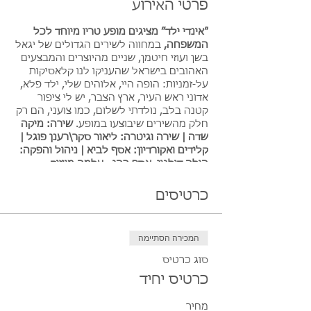
פרטי האירוע
״אינדי ילד״ מציגים מופע טריו מיוחד לכל
המשפחה,
במחווה לשירים הגדולים של יגאל
בשן ועוזי חיטמן, שניים מהיוצרים והמבצעים
האהובים בישראל שהעניקו לנו קלאסיקות
על-זמניות: הופה היי, אלוהים שלי, ילד פלא,
אדוני ראש העיר, ארץ הצבר, יש לי ציפור
קטנה בלב, נולדתי לשלום, כמו צועני, הם רק
חלק מהשירים שיבוצעו במופע.
שירה: מיקה
שדה | שירה וגיטרה: ליאור סקר\רענן פוגל |
קלידים ואקורדיון: אסף לביא | ניהול והפקה:
הילה דולגין, אסף כהן - עלמה מיוזיק
אז מה עושים ב#שבת בפארק האקולוגי בהוד
כרטיסים
השרון?
- צופים ורוקדים במופעי מוסיקה חיה מעולים
לכל המשפחה!
המכירה הסתיימה
- נהנים מהטבע בפארק האקולוגי הכולל אגם
אקולוגי, שבילי הליכה ומתחמי פיקניק
סוג כרטיס
מוצלים ופסטורלים
כרטיס יחיד
- במקום מזנון של שתייה קלה, בירה,
ארטיקים טבעיים וחטיפים
מחיר