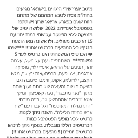
מיטב יוצרי שירי הילדים בישראל מגיעים 
בחוה״מ פסח לטבע המהמם של מתחם 
חוות שלם בפארק אריאל שרון וישתתפו 
בפסטיבל אינדידוב 2022. שלושה ימים של 
מוסיקה ללא הפסקה על שתי במות יחד עם 
15 הרכבים מעולים. ולראשונה מאז הופעת 
הנגיף: כל המופעים בכרטיס אחד!! ***שימו 
❤️ הכרטיס המשפחתי הינו כרטיס לעד 5 
נפשות***  
משתתפים: ענן על מקל, עלמה 
זהר, תנינים על הראש, אינדי ילד, מוסיקה 
אורגנית, ילד פעם, הרפתקאות ינץ לוי, מגש 
הקצב, ילדוג׳אז, אקוט, ווימבו סימבה וגם 
מוזיקה חדשה ומעולה של רותם ועדן שחם 
מתוך ״נער מתבגר״, נעה קשפיצקי ומיקי 
אסא ״דברים שמתחשק לי״, רזיה מזרחי 
״התרנגולת המעופפת״ וגל עבדו עם ״שיר 
ערש לחיות הלילה״. 
השנה ניתן לקנות 
כרטיס לכל מופעי הפסטיבל כמות 
הכרטיסים הללו מוגבלת. בנוסף ניתן לרכוש 
כרטיסים יומיים (5 מופעים בכרטיס אחד!!) 