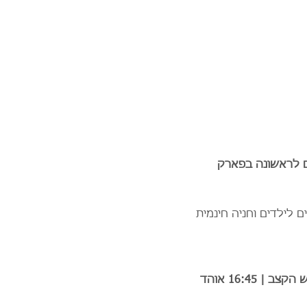
בחוה״מ פסח בפסטיבל אינדידוב 2024, אשר יתקיים לראשונה בפארק 
ם לילדים וחניה חינמית 
:  10:30 מוסיקה אורגנית | 12:00 ענן על מקל |  13:30 ילד פעם  | 15:45 מגש הקצב | 16:45 אוהד 