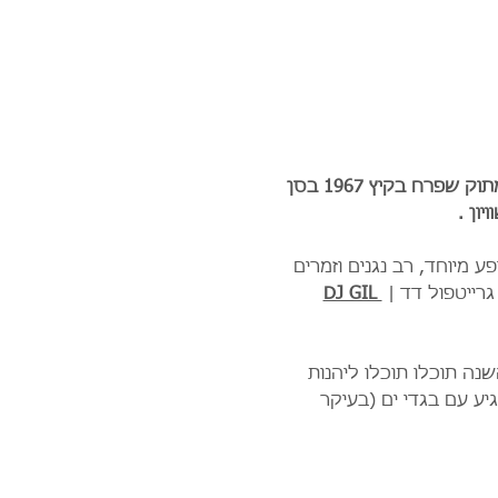
פסטיבל מוסיקה שכולו ערגה אל החלום האמריקאי המתוק שפרח בקיץ 1967 בסן 
ון .
פע מיוחד, רב נגנים וזמרים 
רייטפול דד | 
DJ GIL 
ה תוכלו תוכלו ליהנות  
ע עם בגדי ים (בעיקר 