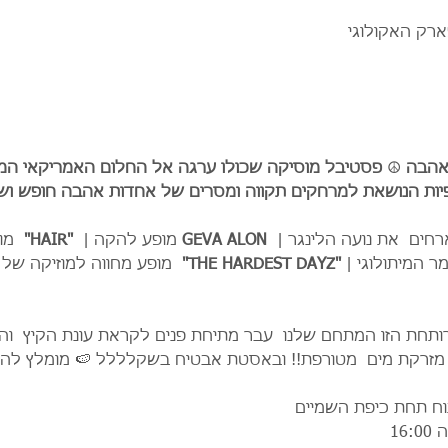
ארק האקולוגי
אהבה 
☮️ 
יות הנושאת למרחקים תקווה ומסרים של אחדות אהבה חופש ושווי
חים  את נועה הלינגר |  
GEVA ALON 
מופע להקה |  
"HAIR"  
מו
ר המיתולוגי | 
"THE HARDEST DAYZ"  
מופע מחווה למוזיקה של ג
תחת הזו המתחם שלנו  עבר מתיחת פנים לקראת עונת הקיץ  והשנ
מזרקת מים  מטורפת!! ובאסטת אבטיח בשקלללל 🍉 מומלץ להגי
ח תחת כיפת השמיים
16