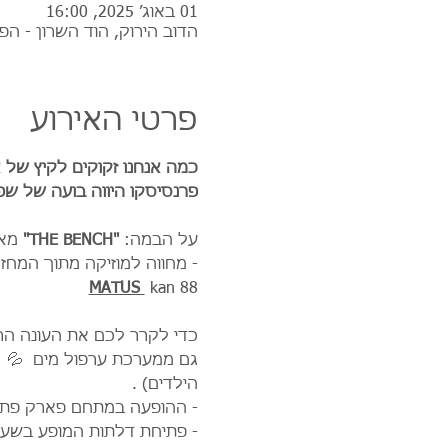
01 באוג׳ 2025, 16:00
הדוב הירוק, הוד השרון - הפ
פרטי האירוע
כמה אנחנו זקוקים לקיץ של 
פרנסיסקו היווה בועה של שפ
על הבמה: 
"THE BENCH" 
מאר
- מחווה למוזיקה מתוך המחזמ
MATUS 
 kan 88
כדי לקרר לכם את העונה הרו
גם ממערכת ערפול מים  💦  
הילדים) .
- ההופעה במתחם פארק פתו
- פתיחת דלתות המופע בשעה :00